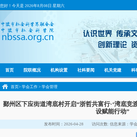
您好！今天是
2026年8月08日 星期六
首页
院联概况
机构设置
社科要闻
机关党建
科
首页
>
学会工作
>
学会管理
鄞州区下应街道湾底村开启“浙哲共富行·‘湾底竞
设赋能行动”
发布时间：2026-04-28
访问次数:
信息来源：学