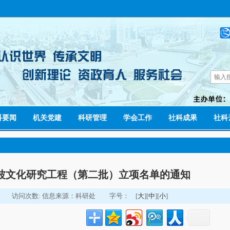
科要闻
机关党建
科研管理
学会工作
社科成果
社科
宁波文化研究工程（第二批）立项名单的通知
访问次数:
信息来源：科研处
字号：
[
大
][
中
][
小
]