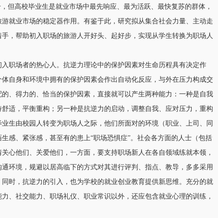
击，但高校毕业生是就业市场中最先响应、最为活跃、最快复苏的群体，
旅游就业市场的稳定器作用。有鉴于此，研究拟从集合社会力量、主动走
着手，帮助初入职场的旅游人开好头、起好步，实现从学生转换为职场人
初入职场者的热心人。抗逆力理论中的保护因素对生命历程具有决定作
个体自身和环境中拥有的保护因素会作出自动化反应，与外在压力构成交
配的、得力的、恰当的保护因素，直接就可以产生两种能力：一种是自我
持舒适，平衡重构；另一种是抗逆力的启动，调整自我、应对压力，重构
毕业生由校园人转变为职场人之际，他们所面对的环境（职业、上司、同
生感、紧张感，甚至有的患上“职场恐惧症”。社会各方面的人士（包括
情关心他们、关爱他们，一方面，要支持职场新人在各自领域练就本领，
沟通环境，规避以居高临下的方式对其进行评判、指点、教导，多多采用
。同时，抗逆力的引入，也为学校的就业创业教育提供新思维。充分的就
能力、社交能力、职场礼仪、职业常识以外，还应包含就业心理的训练，