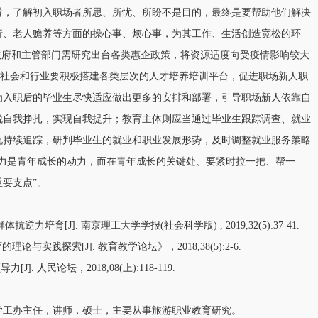
看，了解初入职场者所思、所忧、所盼不是目的，最终是要帮助他们解决
行、老人赡养等方面的操心事、烦心事，为其工作、生活创造宽松的环
政府和主管部门需研究出台各类惠企政策，将资源适度向受疫情影响较大
”；社会和行业要积极搭建各类层次的人才培养培训平台，促进职场新人职
为入职后的毕业生尽快适应做出更多的安排和部署，引导职场新人依靠自
脱自我挣扎，实现自我提升；教育主体则应当通过毕业生跟踪调查、就业
况持续追踪，研判毕业生的就业和职业发展形势，及时调整就业服务策略
压力是青年成长的动力，而在青年成长的关键处、要紧时拉一把、帮一
要支点”。
逆力培育[J]. 南京理工大学学报(社会科学版) , 2019,32(5):37-41.
论与实践探索[J]. 教育教学论坛》，2018,38(5):2-6.
J]. 人民论坛，2018,08(上):118-119.
学工办主任，讲师，硕士，主要从事旅游职业教育研究。