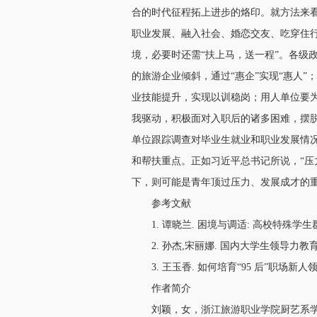
合的时代征程拓上进步的烙印。就方法来
职业发展、融入社会、婚恋交友、吃穿住
境，必要时还需“扶上马，送一程”。各级
的旅游企业倾斜，通过“惠企”实现“惠人
业技能提升，实现以训稳岗；用人单位要
我驱动，积极面对入职后的诸多困难，摆
单位跟踪调查对毕业生就业和职业发展情
和帮扶重点。正如习近平总书记所说，“
下，则可能是青年顶过压力、发展成才的重
参考文献
1. 谭晓兰. 困境与调适: 高校特殊学生群体抗
2. 孙杰,宋丽娜. 国内大学生领导力教育的理
3. 王玉香. 如何培育“95 后”职场新人领导力[
作者简介
刘颖，女，浙江旅游职业学院厨艺系