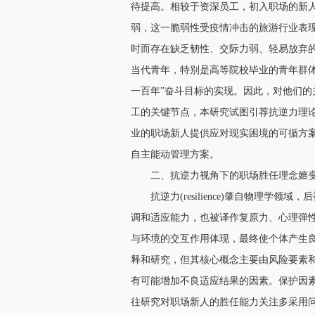
待提高。相较于资深员工，初入职场的新
弱，这一脆弱性受疫情冲击的旅游行业表现
时而存在缺乏韧性、交际力弱、轻易放弃
当代青年，特别是高等院校毕业的青年群
一百年”奋斗目标的实现。因此，对他们
工的关键节点，本研究试图引荐抗逆力理
业的职场新人提供应对现实困境的可循方案
自主能动管理方案。
二、抗逆力视角下的职场胜任理念嬗
抗逆力(resilience)肇自物理
调和适应能力，也被译作复原力、心理弹
与环境的交互作用体现，最终使个体产生
释和研究，但其核心概念主要由风险要素和
有可能增加不良适应结果的因素。保护因
往研究对职场新人的胜任能力关注多采用