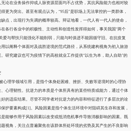
人无论在业务操作抑或人脉资源层面均不占优势，其抗风险能力也相对较
得更为突出。甚至有观点认为，“95后”是职场上无法掌控的一类群体，
的缺点，出现行为失调的概率较高。辩证地看，一代人有一代人的使命，
体在各行各业中的积极性、主动性和创造性发挥得如何，事关我国“两个
的关爱与帮扶只能强化不能削弱，只能与时俱进不能因循守旧。在抗疫复
论用以阐释个体面对及战胜逆境的范式路径，从系统建构视角为初入旅游
。研究建议也可为疫情下的高校就业工作提供“以生为本，助人自助”的
变
学领域，后被心理学领域引用，是指个体身处困难、挫折、失败等逆境时的心理协
性、心理韧性。抗逆力的本质是个体所具有的某些特质或能力，通过个体
良好的适应结果。尽管不同学者对抗逆力的内容和特征进行了多层次的诠
保护要素构成[1]。风险因素是指个体生活环境中对阻碍其生存和发展，
素是能够作用于风险因素以改变或抵消危机事件导致消极影响的因素。既
问题视角，关注点普遍聚焦在该群体所处环境的劣势及其产生的不良影响