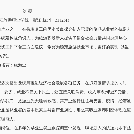
刘 颖
江旅游职业学院；浙江 杭州；311231）
的产业之一，在抗疫复工的历史节点探究初入职场的旅游从业者的抗逆力
系统建构视角切入，为旅游职场新人提供了集合社会力量共同扮演热心
无忧工作平台三方面建议，希冀为稳定旅游就业市场，更好的实现“以生
方案。
力培育；旅游业
记多次指出要统筹推进经济社会发展各项任务，在抓好疫情防控的同时，
的第一要务，就业不仅关乎民生，还直接关联消费、收入等系列经济变量，
告诉我们，旅游业先天脆弱敏感，其产业运行往往与灾害、疫情、经济波
说旅游从业者的基本质素是具备产业属性，那么其职业素养则应体现在应
管理能力。
理岗位。在多年的毕业生就业跟踪调查中发现，职场新人的抗逆力水平亟