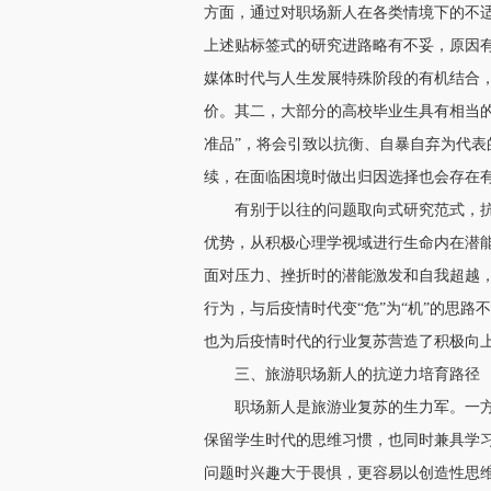
方面，通过对职场新人在各类情境下的不
上述贴标签式的研究进路略有不妥，原因
媒体时代与人生发展特殊阶段的有机结合
价。其二，大部分的高校毕业生具有相当
准品”，将会引致以抗衡、自暴自弃为代表的
续，在面临困境时做出归因选择也会存在
有别于以往的问题取向式研究范式，
优势，从积极心理学视域进行生命内在潜
面对压力、挫折时的潜能激发和自我超越，
行为，与后疫情时代变“危”为“机”的思
也为后疫情时代的行业复苏营造了积极向
三、旅游职场新人的抗逆力培育路径
职场新人是旅游业复苏的生力军。一方
保留学生时代的思维习惯，也同时兼具学习
问题时兴趣大于畏惧，更容易以创造性思