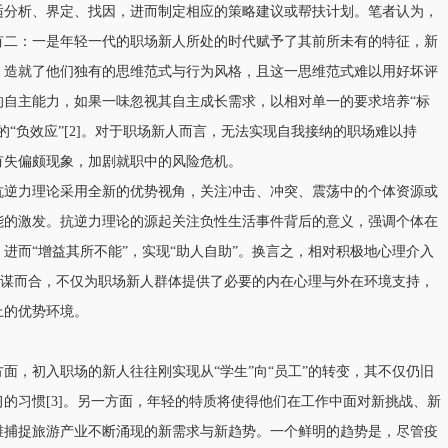
适分析、界定、找因，进而制定相应的策略建议或帮扶计划。笔者认为，
有二：一是年轻一代的职场新人所处的时代赋予了其前所未有的特征，新
，造就了他们独有的思维范式与行为风格，且这一思维范式难以用好坏评
的自主能力，如果一味忽视其自主成长需求，以相对单一的要求培养“标
“负效应”[2]。对于职场新人而言，无法实现自我接纳的职场难以持
有失偏颇现象，加剧就职中的风险危机。
抗逆力理论采用全新的优势视角，关注冲击、冲突、震荡中的个体资源或
能的激发。抗逆力理论的源起关注负性生活事件背后的意义，强调个体在
进而“增益其所不能”，实现“助人自助”。换言之，相对积极地心理介入
路不谋而合，不仅为职场新人群体提供了必要的内在心理与外在环境支持，
上的优势环境。
面，初入职场的新人往往刚实现从“学生”向“员工”的转变，其不仅仍旧
的习惯[3]。另一方面，年轻的特质将使得他们在工作中面对新挑战、新
维捕捉旅游产业不断涌现的新需求与新趋势。一个鲜明的趋势是，尽管疫