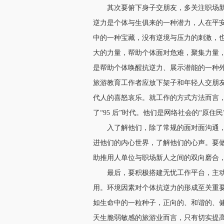
其次要俯下身子交朋友，多关注职场
逆力是个体与生俱来的一种潜力，人在平
中的一种宝藏，没有逆境与压力的刺激，
大的力量，帮助个体面对危难，聚集力量
是帮助个体唤醒抗逆力、展示潜能的一种
旅游教育工作者应放下架子和年轻人交朋
代人的喜怒哀乐。就工作的方式方法而言
了“95 后”时代。他们是网络社会的“原
入了解他们，除了常规的面对面沟通
进他们的内心世界，了解他们的心声。要
助推用人单位与职场新人之间的双向磨合
最后，要积极搭建无忧工作平台，主
用。环境因素对个体抗逆力的形成至关重
如生命中的一粒种子，正向的、和谐的、
天生脆弱敏感的旅游业而言，只有切实提