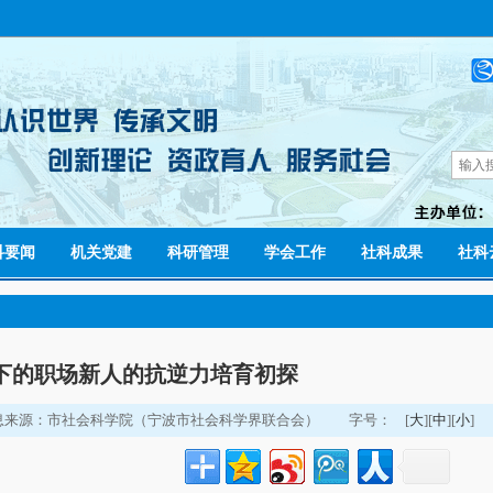
科要闻
机关党建
科研管理
学会工作
社科成果
社科
下的职场新人的抗逆力培育初探
息来源：市社会科学院（宁波市社会科学界联合会）
字号：
[
大
][
中
][
小
]