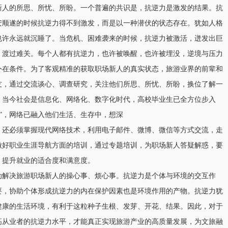
新人的所思、所忧、所盼。一个普遍的共识是，抗逆力是激发的结果。抗
安顺遂的时候抗逆力得不到激发，而是以一种潜伏的状态存在。犹如人格
也许永远就沉睡了。当危机、困难袭来的时候，抗逆力被激活，迸发出巨
，渡过难关。每个人都有抗逆力，也许被唤醒，也许被埋没，逆境与压力
外在条件。为了客观精准的获取职场新人的真实状态，旅游业界的前辈和
友，通过交流谈心、调查研究，关注他们所思、所忧、所盼，换位了解一
，当今社会是信息化、网络化、数字化时代，高校毕业生已全方位步入
住民”，网络已融入他们生活、生存中，想深
，还必须掌握现代网络技术，利用电子邮件、微博、微信等方式交流，走
做好职业生涯导航方面的培训，通过专题培训，为职场新人答疑解惑，要
，提升就业的适合度和满意度。
动解决旅游职场新人的操心事、烦心事。抗逆力是个体与环境的交互作
要，协助个体形成抗逆力的内在保护因素也是环境作用的产物。抗逆力犹
健康的生活环境，有利于这粒种子生根、发芽、开花、结果。因此，对于
高从业者的抗逆力水平，才能真正实现旅游产业的高质量发展，为文旅融